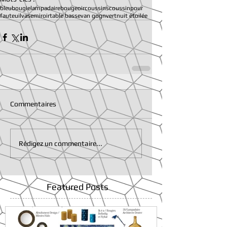
bleu
bougie
lampadaire
bougeoir
coussins
coussin
pour
fauteuil
vase
miroir
table basse
van gogn
vert
nuit étoilée
Commentaires
Rédigez un commentaire...
Featured Posts