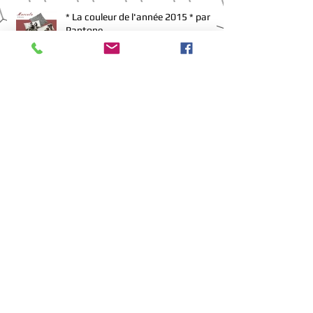
* La couleur de l'année 2015 * par
Pantone
* Bienvenue *
Archive
janvier 2015
(1)
1 post
décembre 2014
(5)
5 posts
Search By Tags
2015
bleu
boites
bougeoir
bougie
bureau
cabinet
chaises
chambre
couleur
coussin
coussins