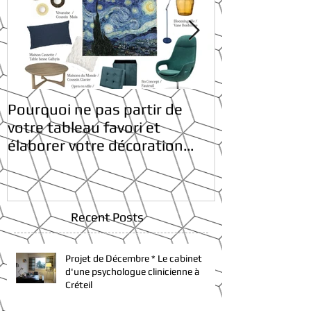
Pourquoi ne pas partir de
* Belles fêtes 
votre tableau favori et
élaborer votre décoration
tout autour ?
Recent Posts
Projet de Décembre * Le cabinet
d'une psychologue clinicienne à
Créteil