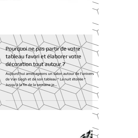
Pourquoi ne pas partir de votre
tableau favori et élaborer votre
décoration tout autour ?
Aujourd'hui aménageons un salon autour de l'univers
de Van Gogh et de son tableau * La nuit étoilée *
Jusqu'à la fin de la semaine je...