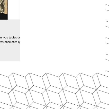
er vos tables de fin
tes papillotes qui