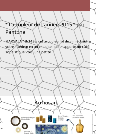
* La couleur de l'année 2015 * par
Pantone
MARSALA 18-1438, cette couleur lie de vin réchauffe
votre intérieur en un clin d’œil et lui apporte un côté
sophistiqué.Voici une petite...
Au hasard