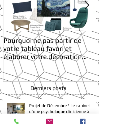
Pourquoi ne pas partir de
* Belles fêtes 
votre tableau favori et
élaborer votre décoration
tout autour ?
Derniers posts
Projet de Décembre * Le cabinet
d'une psychologue clinicienne à