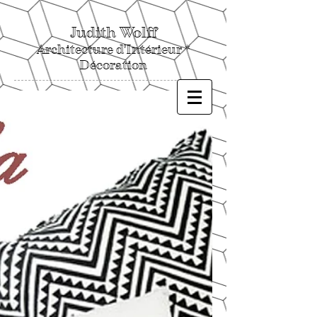
Judith Wolff
Architecture d'Intérieur *
Décoration