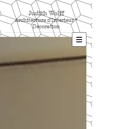
Judith Wolff
Architecture d'Intérieur *
Décoration