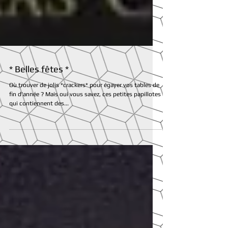
* Belles fêtes *
Où trouver de jolis *crackers* pour égayer vos tables de
fin d'année ? Mais oui vous savez, ces petites papillotes
qui contiennent des...