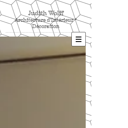
Judith Wolff
Architecture d'Intérieur *
Décoration